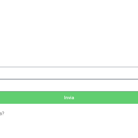
Invia
a
?
Registrati